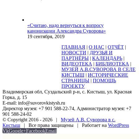
«Считаю, надо вернуться к вопросу
канонизации Александра Суворова»
19 сентября, 2019
ГЛАВНАЯ
|
О НАС
|
ОТЧЁТ
|
НОВОСТИ
|
ДРУЗЬЯ И
ПАРТНЁРЫ
|
КАЛЕНДАРЬ
|
ВИДЕОТЕКА
|
БИБЛИОТЕКА
|
МУЗЕЙ А.В.СУВОРОВА В СЕЛЕ
КИСТЫШ
|
ИСТОРИЧЕСКИЕ
СТРАНИЦЫ
|
ПОМОЩЬ
ПРОЕКТУ
Владимирская обл, Суздальский р-н, с. Кистыш, ул. Красная
Горка, д. 15
E-mail: info@suvorovkistysh.ru
Директор музея: +7 901 588-22-74, Администратор музея: +7
901 588-24-02
© Copyright 2016 -
2026 |
Музей А.В. Суворова в с.
Кистыш
| Все права защищены | Работает на
WordPress
Vk
Google+
Facebook
Email