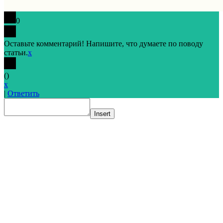
0
Оставьте комментарий! Напишите, что думаете по поводу
статьи.
x
(
)
x
|
Ответить
Insert