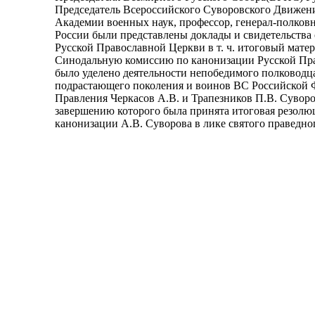
Председатель Всероссийского Суворовского Движени
Академии военных наук, профессор, генерал-полков
России были представлены доклады и свидетельства 
Русской Православной Церкви в т. ч. итоговый мате
Синодальную комиссию по канонизации Русской Пра
было уделено деятельности непобедимого полководц
подрастающего поколения и воинов ВС Российской 
Правления Черкасов А.В. и Трапезников П.В. Сувор
завершению которого была принята итоговая резолю
канонизации А.В. Суворова в лике святого праведно