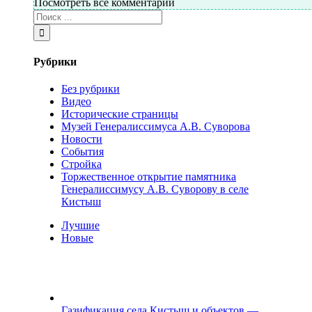
Посмотреть все комментарии
Рубрики
Без рубрики
Видео
Исторические страницы
Музей Генералиссимуса А.В. Суворова
Новости
События
Стройка
Торжественное открытие памятника
Генералиссимусу А.В. Суворову в селе
Кистыш
Лучшие
Новые
Газификация села Кистыш и объектов —