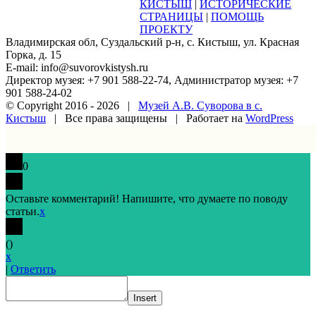
КИСТЫШ
|
ИСТОРИЧЕСКИЕ
СТРАНИЦЫ
|
ПОМОЩЬ
ПРОЕКТУ
Владимирская обл, Суздальский р-н, с. Кистыш, ул. Красная
Горка, д. 15
E-mail: info@suvorovkistysh.ru
Директор музея: +7 901 588-22-74, Администратор музея: +7
901 588-24-02
© Copyright 2016 -
2026 |
Музей А.В. Суворова в с.
Кистыш
| Все права защищены | Работает на
WordPress
Vk
Google+
Facebook
Email
0
Оставьте комментарий! Напишите, что думаете по поводу
статьи.
x
(
)
x
|
Ответить
Insert