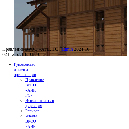
Правление ВРОО «АИК ГС»
admin
2024-10-
02T12:57:18+03:00
Руководство
и члены
организации
Правление
ВРОО
«АИК
ГС»
Исполнительная
дирекция
Ревизор
Члены
ВРОО
«АИК