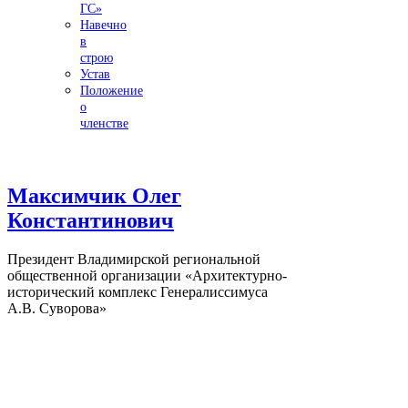
ГС»
Навечно
в
строю
Устав
Положение
о
членстве
Максимчик Олег
Константинович
Президент Владимирской региональной
общественной организации «Архитектурно-
исторический комплекс Генералиссимуса
А.В. Суворова»
[row][/row]