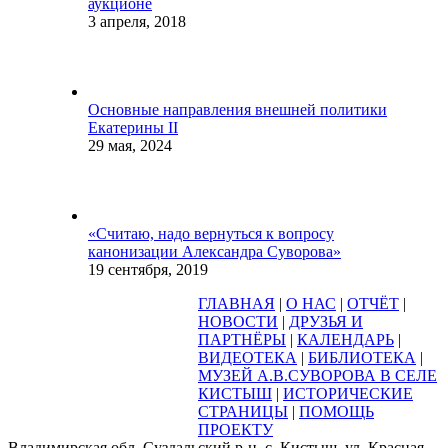
аукционе
3 апреля, 2018
Основные направления внешней политики
Екатерины II
29 мая, 2024
«Считаю, надо вернуться к вопросу
канонизации Александра Суворова»
19 сентября, 2019
ГЛАВНАЯ
|
О НАС
|
ОТЧЁТ
|
НОВОСТИ
|
ДРУЗЬЯ И
ПАРТНЁРЫ
|
КАЛЕНДАРЬ
|
ВИДЕОТЕКА
|
БИБЛИОТЕКА
|
МУЗЕЙ А.В.СУВОРОВА В СЕЛЕ
КИСТЫШ
|
ИСТОРИЧЕСКИЕ
СТРАНИЦЫ
|
ПОМОЩЬ
ПРОЕКТУ
Владимирская обл, Суздальский р-н, с. Кистыш, ул. Красная