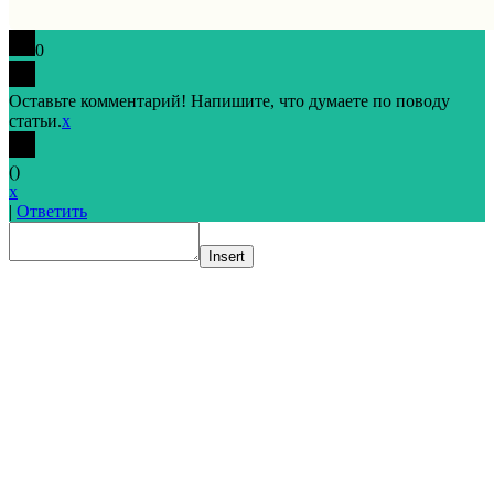
0
Оставьте комментарий! Напишите, что думаете по поводу
статьи.
x
(
)
x
|
Ответить
Insert