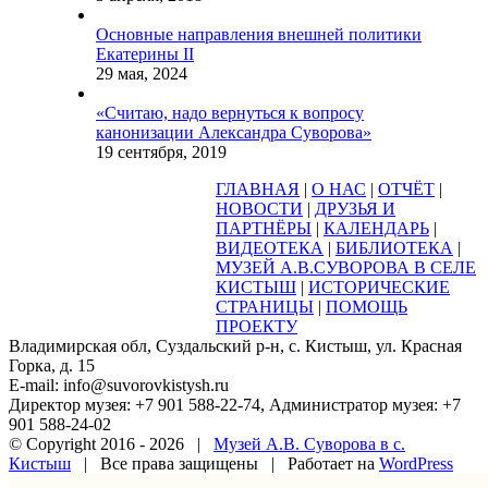
Основные направления внешней политики
Екатерины II
29 мая, 2024
«Считаю, надо вернуться к вопросу
канонизации Александра Суворова»
19 сентября, 2019
ГЛАВНАЯ
|
О НАС
|
ОТЧЁТ
|
НОВОСТИ
|
ДРУЗЬЯ И
ПАРТНЁРЫ
|
КАЛЕНДАРЬ
|
ВИДЕОТЕКА
|
БИБЛИОТЕКА
|
МУЗЕЙ А.В.СУВОРОВА В СЕЛЕ
КИСТЫШ
|
ИСТОРИЧЕСКИЕ
СТРАНИЦЫ
|
ПОМОЩЬ
ПРОЕКТУ
Владимирская обл, Суздальский р-н, с. Кистыш, ул. Красная
Горка, д. 15
E-mail: info@suvorovkistysh.ru
Директор музея: +7 901 588-22-74, Администратор музея: +7
901 588-24-02
© Copyright 2016 -
2026 |
Музей А.В. Суворова в с.
Кистыш
| Все права защищены | Работает на
WordPress
Vk
Google+
Facebook
Email