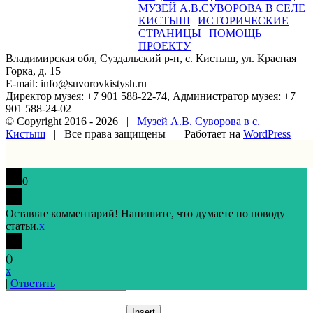
МУЗЕЙ А.В.СУВОРОВА В СЕЛЕ
КИСТЫШ
|
ИСТОРИЧЕСКИЕ
СТРАНИЦЫ
|
ПОМОЩЬ
ПРОЕКТУ
Владимирская обл, Суздальский р-н, с. Кистыш, ул. Красная
Горка, д. 15
E-mail: info@suvorovkistysh.ru
Директор музея: +7 901 588-22-74, Администратор музея: +7
901 588-24-02
© Copyright 2016 -
2026 |
Музей А.В. Суворова в с.
Кистыш
| Все права защищены | Работает на
WordPress
Vk
Google+
Facebook
Email
0
Оставьте комментарий! Напишите, что думаете по поводу
статьи.
x
(
)
x
|
Ответить
Insert