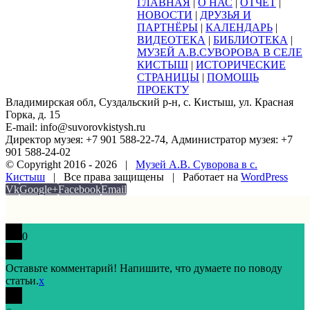
ГЛАВНАЯ
|
О НАС
|
ОТЧЁТ
|
НОВОСТИ
|
ДРУЗЬЯ И
ПАРТНЁРЫ
|
КАЛЕНДАРЬ
|
ВИДЕОТЕКА
|
БИБЛИОТЕКА
|
МУЗЕЙ А.В.СУВОРОВА В СЕЛЕ
КИСТЫШ
|
ИСТОРИЧЕСКИЕ
СТРАНИЦЫ
|
ПОМОЩЬ
ПРОЕКТУ
Владимирская обл, Суздальский р-н, с. Кистыш, ул. Красная
Горка, д. 15
E-mail: info@suvorovkistysh.ru
Директор музея: +7 901 588-22-74, Администратор музея: +7
901 588-24-02
© Copyright 2016 -
2026 |
Музей А.В. Суворова в с.
Кистыш
| Все права защищены | Работает на
WordPress
Vk
Google+
Facebook
Email
0
Оставьте комментарий! Напишите, что думаете по поводу
статьи.
x