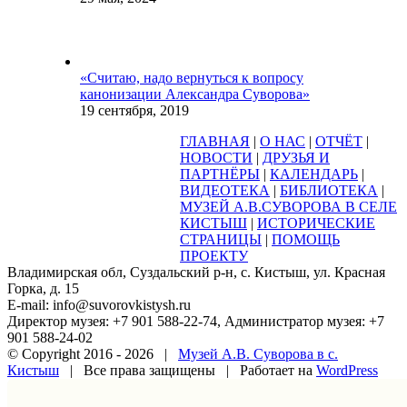
«Считаю, надо вернуться к вопросу
канонизации Александра Суворова»
19 сентября, 2019
ГЛАВНАЯ
|
О НАС
|
ОТЧЁТ
|
НОВОСТИ
|
ДРУЗЬЯ И
ПАРТНЁРЫ
|
КАЛЕНДАРЬ
|
ВИДЕОТЕКА
|
БИБЛИОТЕКА
|
МУЗЕЙ А.В.СУВОРОВА В СЕЛЕ
КИСТЫШ
|
ИСТОРИЧЕСКИЕ
СТРАНИЦЫ
|
ПОМОЩЬ
ПРОЕКТУ
Владимирская обл, Суздальский р-н, с. Кистыш, ул. Красная
Горка, д. 15
E-mail: info@suvorovkistysh.ru
Директор музея: +7 901 588-22-74, Администратор музея: +7
901 588-24-02
© Copyright 2016 -
2026 |
Музей А.В. Суворова в с.
Кистыш
| Все права защищены | Работает на
WordPress
Vk
Google+
Facebook
Email