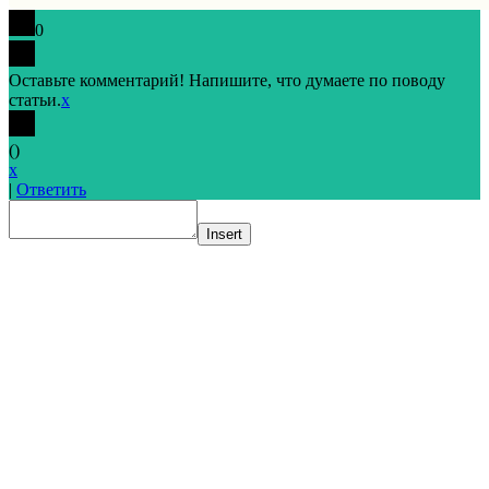
0
Оставьте комментарий! Напишите, что думаете по поводу
статьи.
x
(
)
x
|
Ответить
Insert