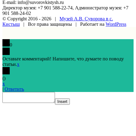
E-mail: info@suvorovkistysh.ru
Директор музея: +7 901 588-22-74, Администратор музея: +7
901 588-24-02
© Copyright 2016 -
2026 |
Музей А.В. Суворова в с.
Кистыш
| Все права защищены | Работает на
WordPress
Vk
Google+
Facebook
Email
0
Оставьте комментарий! Напишите, что думаете по поводу
статьи.
x
(
)
x
|
Ответить
Insert