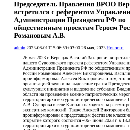
Председатель Правления ВРОО Вер
встретился с референтом Управлен
Администрации Президента РФ по
общественным проектам Героем Ро
Романовым А.В.
admin
2023-06-01T15:06:59+03:00
26 мая, 2023
|
Новости
|
26 мая 2023 г. Верещак Василий Захарович встретилс
нашего Суворовского проекта референтом Управлен
Администрации Президента РФ по общественным пр
России Романовым Алексеем Викторовичем. Васили
проинформировал Алексея Викторовича о том, что 
организацией заявки на выделение гранта Президен
культурных инициатив и выделение субсидии Влади
области на проведение военно-патриотических меро
территории архитектурно-исторического комплекса 
А.В. Суворова в селе Кистыш находятся на рассмотр
экспертных комиссий. Также Алексей Викторович б
проинформирован о предстоящем фестивале классич
открытие которого состоится «06» июня 2023 г. в 18.
территории архитектурно-исторического комплекса 