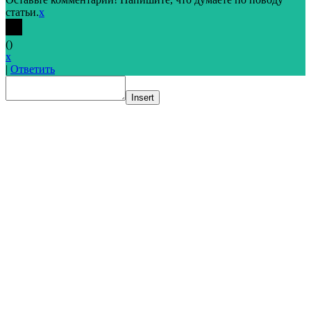
статьи.
x
(
)
x
|
Ответить
Insert