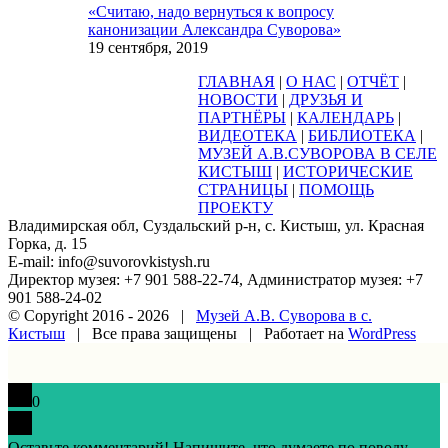
«Считаю, надо вернуться к вопросу
канонизации Александра Суворова»
19 сентября, 2019
ГЛАВНАЯ
|
О НАС
|
ОТЧЁТ
|
НОВОСТИ
|
ДРУЗЬЯ И
ПАРТНЁРЫ
|
КАЛЕНДАРЬ
|
ВИДЕОТЕКА
|
БИБЛИОТЕКА
|
МУЗЕЙ А.В.СУВОРОВА В СЕЛЕ
КИСТЫШ
|
ИСТОРИЧЕСКИЕ
СТРАНИЦЫ
|
ПОМОЩЬ
ПРОЕКТУ
Владимирская обл, Суздальский р-н, с. Кистыш, ул. Красная
Горка, д. 15
E-mail: info@suvorovkistysh.ru
Директор музея: +7 901 588-22-74, Администратор музея: +7
901 588-24-02
© Copyright 2016 -
2026 |
Музей А.В. Суворова в с.
Кистыш
| Все права защищены | Работает на
WordPress
Vk
Google+
Facebook
Email
0
Оставьте комментарий! Напишите, что думаете по поводу