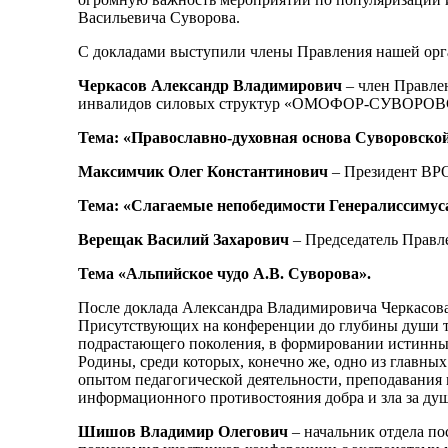
Васильевича Суворова.
С докладами выступили члены Правления нашей орг
Черкасов Александр Владимирович
– член Правле
инвалидов силовых структур «ОМОФОР-СУВОРОВСКИ
Тема: «Православно-духовная основа Суворовской
Максимчик Олег Константинович
– Президент ВРО
Тема: «Слагаемые непобедимости Генералиссимус
Верещак Василий Захарович
– Председатель Правл
Тема «Альпийское чудо А.В. Суворова».
После доклада Александра Владимировича Черкасов
Присутствующих на конференции до глубины души тр
подрастающего поколения, в формировании истинных
Родины, среди которых, конечно же, одно из главны
опытом педагогической деятельности, преподавания 
информационного противостояния добра и зла за ду
Шишов Владимир Олегович
– начальник отдела по