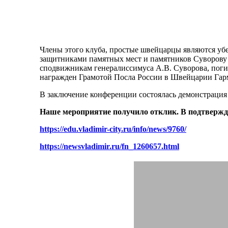
Члены этого клуба, простые швейцарцы являются уб
защитниками памятных мест и памятников Суворову 
сподвижникам генералиссимуса А.В. Суворова, поги
награжден Грамотой Посла России в Швейцарии Гар
В заключение конференции состоялась демонстрация
Наше мероприятие получило отклик. В подтвержд
https://edu.vladimir-city.ru/info/news/9760/
https://newsvladimir.ru/fn_1260657.html