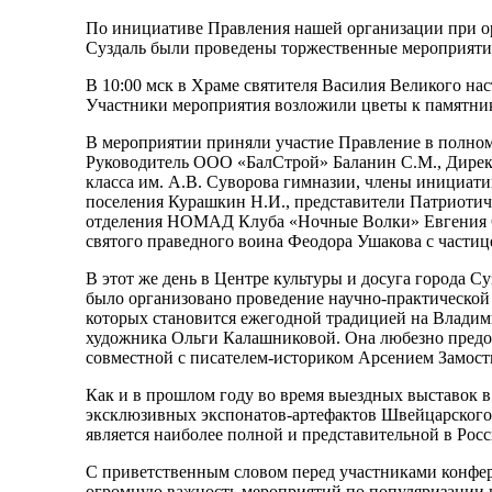
По инициативе Правления нашей организации при ор
Суздаль были проведены торжественные мероприятия
В 10:00 мск в Храме святителя Василия Великого н
Участники мероприятия возложили цветы к памятни
В мероприятии приняли участие Правление в полном 
Руководитель ООО «БалСтрой» Баланин С.М., Директ
класса им. А.В. Суворова гимназии, члены иниц
поселения Курашкин Н.И., представители Патриотич
отделения НОМАД Клуба «Ночные Волки» Евгения Ст
святого праведного воина Феодора Ушакова с части
В этот же день в Центре культуры и досуга города С
было организовано проведение научно-практическ
которых становится ежегодной традицией на Владими
художника Ольги Калашниковой. Она любезно предос
совместной с писателем-историком Арсением Замо
Как и в прошлом году во время выездных выставок 
эксклюзивных экспонатов-артефактов Швейцарского 
является наиболее полной и представительной в Росс
С приветственным словом перед участниками конфе
огромную важность мероприятий по популяризации и