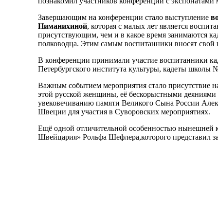
познакомил участников конференции с экспонатами 
Завершающим на конференции стало выступление
в
Ниманихиной
, которая с малых лет является воспит
присутствующим, чем и в какое время занимаются ка
полководца. Этим самым воспитанники вносят свой 
В конференции принимали участие воспитанники каде
Петербургского института культуры, кадеты школы №
Важным событием мероприятия стало присутствие 
этой русской женщины, её бескорыстными деяниями 
увековечиванию памяти Великого Сына России Алекс
Швеции для участия в Суворовских мероприятиях.
Ещё одной отличительной особенностью нынешней к
Швейцария» Рольфа Шефлера,которого представил з