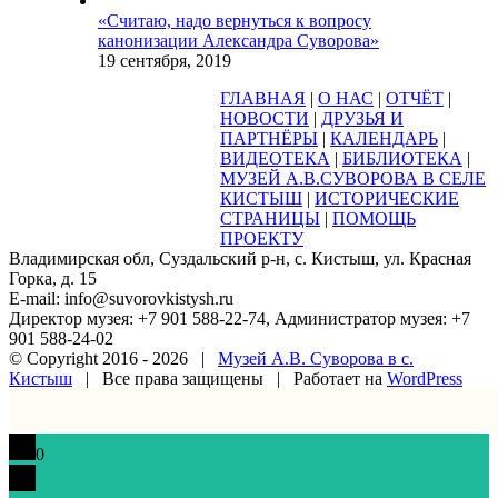
«Считаю, надо вернуться к вопросу
канонизации Александра Суворова»
19 сентября, 2019
ГЛАВНАЯ
|
О НАС
|
ОТЧЁТ
|
НОВОСТИ
|
ДРУЗЬЯ И
ПАРТНЁРЫ
|
КАЛЕНДАРЬ
|
ВИДЕОТЕКА
|
БИБЛИОТЕКА
|
МУЗЕЙ А.В.СУВОРОВА В СЕЛЕ
КИСТЫШ
|
ИСТОРИЧЕСКИЕ
СТРАНИЦЫ
|
ПОМОЩЬ
ПРОЕКТУ
Владимирская обл, Суздальский р-н, с. Кистыш, ул. Красная
Горка, д. 15
E-mail: info@suvorovkistysh.ru
Директор музея: +7 901 588-22-74, Администратор музея: +7
901 588-24-02
© Copyright 2016 -
2026 |
Музей А.В. Суворова в с.
Кистыш
| Все права защищены | Работает на
WordPress
Vk
Google+
Facebook
Email
0