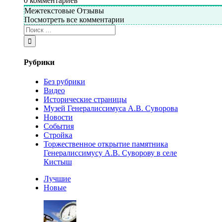
0
комментариев
Межтекстовые Отзывы
Посмотреть все комментарии
Рубрики
Без рубрики
Видео
Исторические страницы
Музей Генералиссимуса А.В. Суворова
Новости
События
Стройка
Торжественное открытие памятника
Генералиссимусу А.В. Суворову в селе
Кистыш
Лучшие
Новые