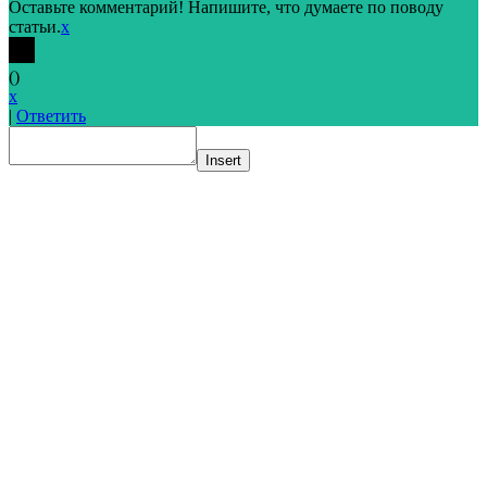
Оставьте комментарий! Напишите, что думаете по поводу
статьи.
x
(
)
x
|
Ответить
Insert