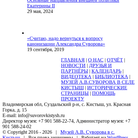
Основные направления внешней политики
Екатерины II
29 мая, 2024
«Считаю, надо вернуться к вопросу
канонизации Александра Суворова»
19 сентября, 2019
ГЛАВНАЯ
|
О НАС
|
ОТЧЁТ
|
НОВОСТИ
|
ДРУЗЬЯ И
ПАРТНЁРЫ
|
КАЛЕНДАРЬ
|
ВИДЕОТЕКА
|
БИБЛИОТЕКА
|
МУЗЕЙ А.В.СУВОРОВА В СЕЛЕ
КИСТЫШ
|
ИСТОРИЧЕСКИЕ
СТРАНИЦЫ
|
ПОМОЩЬ
ПРОЕКТУ
Владимирская обл, Суздальский р-н, с. Кистыш, ул. Красная
Горка, д. 15
E-mail: info@suvorovkistysh.ru
Директор музея: +7 901 588-22-74, Администратор музея: +7
901 588-24-02
© Copyright 2016 -
2026 |
Музей А.В. Суворова в с.
Кистыш
| Все права защищены | Работает на
WordPress