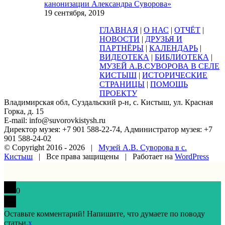
канонизации Александра Суворова»
19 сентября, 2019
ГЛАВНАЯ
|
О НАС
|
ОТЧЁТ
|
НОВОСТИ
|
ДРУЗЬЯ И
ПАРТНЁРЫ
|
КАЛЕНДАРЬ
|
ВИДЕОТЕКА
|
БИБЛИОТЕКА
|
МУЗЕЙ А.В.СУВОРОВА В СЕЛЕ
КИСТЫШ
|
ИСТОРИЧЕСКИЕ
СТРАНИЦЫ
|
ПОМОЩЬ
ПРОЕКТУ
Владимирская обл, Суздальский р-н, с. Кистыш, ул. Красная
Горка, д. 15
E-mail: info@suvorovkistysh.ru
Директор музея: +7 901 588-22-74, Администратор музея: +7
901 588-24-02
© Copyright 2016 -
2026 |
Музей А.В. Суворова в с.
Кистыш
| Все права защищены | Работает на
WordPress
Vk
Google+
Facebook
Email
0
Оставьте комментарий! Напишите, что думаете по поводу
статьи.
x