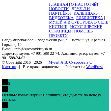
ГЛАВНАЯ
|
О НАС
|
ОТЧЁТ
|
НОВОСТИ
|
ДРУЗЬЯ И
ПАРТНЁРЫ
|
КАЛЕНДАРЬ
|
ВИДЕОТЕКА
|
БИБЛИОТЕКА
|
МУЗЕЙ А.В.СУВОРОВА В СЕЛЕ
КИСТЫШ
|
ИСТОРИЧЕСКИЕ
СТРАНИЦЫ
|
ПОМОЩЬ
ПРОЕКТУ
Владимирская обл, Суздальский р-н, с. Кистыш, ул. Красная
Горка, д. 15
E-mail: info@suvorovkistysh.ru
Директор музея: +7 901 588-22-74, Администратор музея: +7
901 588-24-02
© Copyright 2016 -
2026 |
Музей А.В. Суворова в с.
Кистыш
| Все права защищены | Работает на
WordPress
Vk
Google+
Facebook
Email
0
Оставьте комментарий! Напишите, что думаете по поводу
статьи.
x
(
)