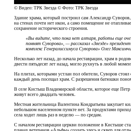
© Видео: ТРК Звезда © Фото: ТРК Звезда
Здание храма, который построил сам Александр Суворов, 
на стенах почти нет икон, а само помещение не отаплива
сохранение исторического строения.
«Вы видите, что пока нет алтаря, работы еще оче
помнят Суворова», — рассказал «Звезде» президе
комплекс Генералиссимуса Суворова» Олег Максимчи
Несколько лет назад, до начала реставрации, храм в род
двести пятьдесят лет назад, могло рухнуть в любой момен
На плитах, которыми устлан пол обители, Суворов стоял е
каждый день посещал храм. С разрешения батюшки поном
В селе Кистыш Владимирской области, которое еще Петр
живут всего двадцать человек.
Местная жительница Валентина Кондратьева закупает кил
небольшом населенном пункте нет. За продуктами приходи
села ходит лишь раз в неделю — по средам.
С началом реставрации церкви положение в Кистыше стало
планах ветеранов «Альфы» создать здесь и сквер для отды