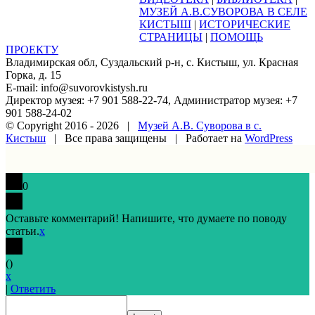
МУЗЕЙ А.В.СУВОРОВА В СЕЛЕ
КИСТЫШ
|
ИСТОРИЧЕСКИЕ
СТРАНИЦЫ
|
ПОМОЩЬ
ПРОЕКТУ
Владимирская обл, Суздальский р-н, с. Кистыш, ул. Красная
Горка, д. 15
E-mail: info@suvorovkistysh.ru
Директор музея: +7 901 588-22-74, Администратор музея: +7
901 588-24-02
© Copyright 2016 -
2026 |
Музей А.В. Суворова в с.
Кистыш
| Все права защищены | Работает на
WordPress
Vk
Google+
Facebook
Email
0
Оставьте комментарий! Напишите, что думаете по поводу
статьи.
x
(
)
x
|
Ответить