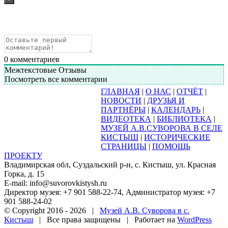
0
комментариев
Межтекстовые Отзывы
Посмотреть все комментарии
ГЛАВНАЯ
|
О НАС
|
ОТЧЁТ
|
НОВОСТИ
|
ДРУЗЬЯ И
ПАРТНЁРЫ
|
КАЛЕНДАРЬ
|
ВИДЕОТЕКА
|
БИБЛИОТЕКА
|
МУЗЕЙ А.В.СУВОРОВА В СЕЛЕ
КИСТЫШ
|
ИСТОРИЧЕСКИЕ
СТРАНИЦЫ
|
ПОМОЩЬ
ПРОЕКТУ
Владимирская обл, Суздальский р-н, с. Кистыш, ул. Красная
Горка, д. 15
E-mail: info@suvorovkistysh.ru
Директор музея: +7 901 588-22-74, Администратор музея: +7
901 588-24-02
© Copyright 2016 -
2026 |
Музей А.В. Суворова в с.
Кистыш
| Все права защищены | Работает на
WordPress