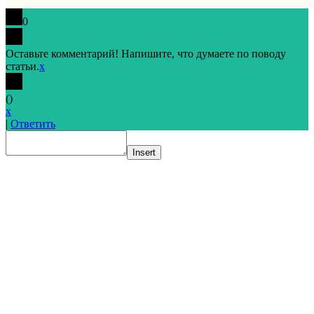
0
Оставьте комментарий! Напишите, что думаете по поводу
статьи.
x
(
)
x
|
Ответить
Insert