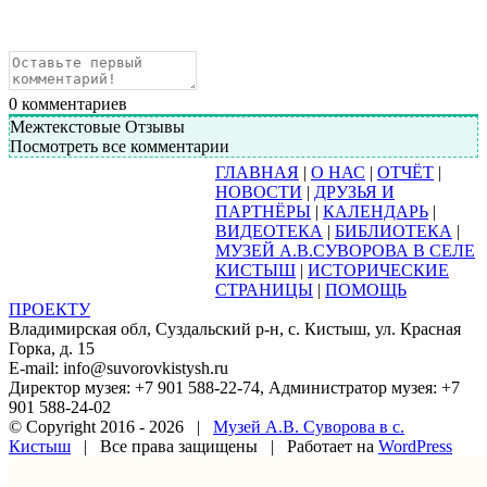
0
комментариев
Межтекстовые Отзывы
Посмотреть все комментарии
ГЛАВНАЯ
|
О НАС
|
ОТЧЁТ
|
НОВОСТИ
|
ДРУЗЬЯ И
ПАРТНЁРЫ
|
КАЛЕНДАРЬ
|
ВИДЕОТЕКА
|
БИБЛИОТЕКА
|
МУЗЕЙ А.В.СУВОРОВА В СЕЛЕ
КИСТЫШ
|
ИСТОРИЧЕСКИЕ
СТРАНИЦЫ
|
ПОМОЩЬ
ПРОЕКТУ
Владимирская обл, Суздальский р-н, с. Кистыш, ул. Красная
Горка, д. 15
E-mail: info@suvorovkistysh.ru
Директор музея: +7 901 588-22-74, Администратор музея: +7
901 588-24-02
© Copyright 2016 -
2026 |
Музей А.В. Суворова в с.
Кистыш
| Все права защищены | Работает на
WordPress
Vk
Google+
Facebook
Email