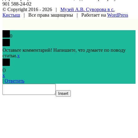
901 588-24-02
© Copyright 2016 -
2026 |
Музей А.В. Суворова в с.
Кистыш
| Все права защищены | Работает на
WordPress
Vk
Google+
Facebook
Email
0
Оставьте комментарий! Напишите, что думаете по поводу
статьи.
x
(
)
x
|
Ответить
Insert