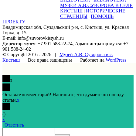
МУЗЕЙ А.В.СУВОРОВА В СЕЛЕ
КИСТЫШ
|
ИСТОРИЧЕСКИЕ
СТРАНИЦЫ
|
ПОМОЩЬ
ПРОЕКТУ
Владимирская обл, Суздальский р-н, с. Кистыш, ул. Красная
Горка, д. 15
E-mail: info@suvorovkistysh.ru
Директор музея: +7 901 588-22-74, Администратор музея: +7
901 588-24-02
© Copyright 2016 -
2026 |
Музей А.В. Суворова в с.
Кистыш
| Все права защищены | Работает на
WordPress
Vk
Google+
Facebook
Email
0
Оставьте комментарий! Напишите, что думаете по поводу
статьи.
x
(
)
x
|
Ответить