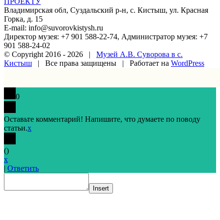
ПРОЕКТУ
Владимирская обл, Суздальский р-н, с. Кистыш, ул. Красная
Горка, д. 15
E-mail: info@suvorovkistysh.ru
Директор музея: +7 901 588-22-74, Администратор музея: +7
901 588-24-02
© Copyright 2016 -
2026 |
Музей А.В. Суворова в с.
Кистыш
| Все права защищены | Работает на
WordPress
Vk
Google+
Facebook
Email
0
Оставьте комментарий! Напишите, что думаете по поводу
статьи.
x
(
)
x
|
Ответить
Insert