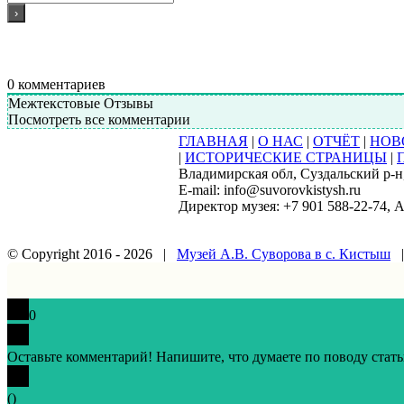
0
комментариев
Межтекстовые Отзывы
Посмотреть все комментарии
ГЛАВНАЯ
|
О НАС
|
ОТЧЁТ
|
НОВ
|
ИСТОРИЧЕСКИЕ СТРАНИЦЫ
|
Владимирская обл, Суздальский р-н, 
E-mail: info@suvorovkistysh.ru
Директор музея: +7 901 588-22-74, 
© Copyright 2016 -
2026 |
Музей А.В. Суворова в с. Кистыш
|
Vk
Google+
Facebook
Email
0
Оставьте комментарий! Напишите, что думаете по поводу стать
(
)