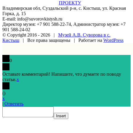
ПРОЕКТУ
Владимирская обл, Суздальский р-н, с. Кистыш, ул. Красная
Горка, д. 15
E-mail: info@suvorovkistysh.ru
Директор музея: +7 901 588-22-74, Администратор музея: +7
901 588-24-02
© Copyright 2016 -
2026 |
Музей А.В. Суворова в с.
Кистыш
| Все права защищены | Работает на
WordPress
Vk
Google+
Facebook
Email
0
Оставьте комментарий! Напишите, что думаете по поводу
статьи.
x
(
)
x
|
Ответить
Insert