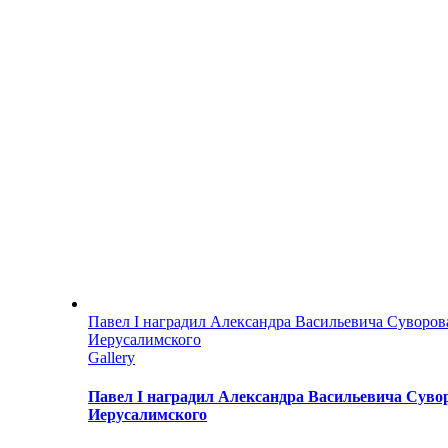
Павел I наградил Александра Васильевича Суворов
Иерусалимского
Gallery
Павел I наградил Александра Васильевича Суво
Иерусалимского