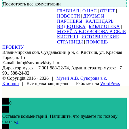
Посмотреть все комментарии
ГЛАВНАЯ
|
О НАС
|
ОТЧЁТ
|
НОВОСТИ
|
ДРУЗЬЯ И
ПАРТНЁРЫ
|
КАЛЕНДАРЬ
|
ВИДЕОТЕКА
|
БИБЛИОТЕКА
|
МУЗЕЙ А.В.СУВОРОВА В СЕЛЕ
КИСТЫШ
|
ИСТОРИЧЕСКИЕ
СТРАНИЦЫ
|
ПОМОЩЬ
ПРОЕКТУ
Владимирская обл, Суздальский р-н, с. Кистыш, ул. Красная
Горка, д. 15
E-mail: info@suvorovkistysh.ru
Директор музея: +7 901 588-22-74, Администратор музея: +7
901 588-24-02
© Copyright 2016 -
2026 |
Музей А.В. Суворова в с.
Кистыш
| Все права защищены | Работает на
WordPress
Vk
Google+
Facebook
Email
0
Оставьте комментарий! Напишите, что думаете по поводу
статьи.
x