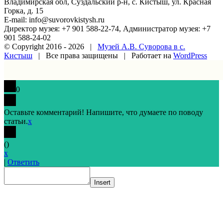
Владимирская обл, Суздальский р-н, с. Кистыш, ул. Красная
Горка, д. 15
E-mail: info@suvorovkistysh.ru
Директор музея: +7 901 588-22-74, Администратор музея: +7
901 588-24-02
© Copyright 2016 -
2026 |
Музей А.В. Суворова в с.
Кистыш
| Все права защищены | Работает на
WordPress
Vk
Google+
Facebook
Email
0
Оставьте комментарий! Напишите, что думаете по поводу
статьи.
x
(
)
x
|
Ответить
Insert