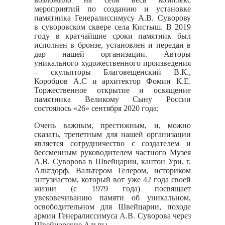
мероприятий по созданию и установке
памятника Генералиссимусу А.В. Суворову
в суворовском сквере села Кистыш. В 2019
году в кратчайшие сроки памятник был
исполнен в бронзе, установлен и передан в
дар нашей организации. Авторы
уникального художественного произведения
– скульпторы Благовещенский В.К.,
Коробцов А.С и архитектор Фомин К.Е.
Торжественное открытие и освящение
памятника Великому Сыну России
состоялось «26» сентября 2020 года;
Очень важным, престижным, и, можно
сказать, трепетным для нашей организации
является сотрудничество с создателем и
бессменным руководителем частного Музея
А.В. Суворова в Швейцарии, кантон Ури, г.
Альтдорф, Вальтером Гелером, историком
энтузиастом, который вот уже 42 года своей
жизни (с 1979 года) посвящает
увековечиванию памяти об уникальном,
освободительном для Швейцарии, походе
армии Генералиссимуса А.В. Суворова через
Швейцарские Альпы.