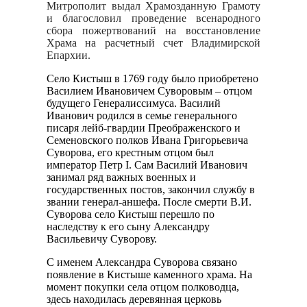
Митрополит выдал Храмозданную Грамоту
и благословил проведение всенародного
сбора пожертвований на восстановление
Храма на расчетный счет Владимирской
Епархии.
Село Кистыш в 1769 году было приобретено
Василием Ивановичем Суворовым – отцом
будущего Генералиссимуса. Василий
Иванович родился в семье генерального
писаря лейб-гвардии Преображенского и
Семеновского полков Ивана Григорьевича
Суворова, его крестным отцом был
император Петр I. Сам Василий Иванович
занимал ряд важных военных и
государственных постов, закончил службу в
звании генерал-аншефа. После смерти В.И.
Суворова село Кистыш перешло по
наследству к его сыну Александру
Васильевичу Суворову.
С именем Александра Суворова связано
появление в Кистыше каменного храма. На
момент покупки села отцом полководца,
здесь находилась деревянная церковь