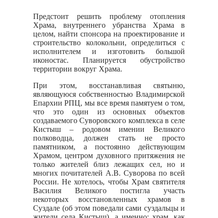
Предстоит решить проблему отопления
Храма, внутреннего убранства Храма в
целом, найти спонсора на проектирование и
строительство колокольни, определиться с
исполнителем и изготовить большой
иконостас. Планируется обустройство
территории вокруг Храма.
При этом, восстанавливая святыню,
являющуюся собственностью Владимирской
Епархии РПЦ, мы все время памятуем о том,
что это один из основных объектов
создаваемого Суворовского комплекса в селе
Кистыш – родовом имении Великого
полководца, должен стать не просто
памятником, а постоянно действующим
Храмом, центром духовного притяжения не
только жителей близ лежащих сел, но и
многих почитателей А.В. Суворова по всей
России. Не хотелось, чтобы Храм святителя
Василия Великого постигла участь
некоторых восстановленных храмов в
Суздале (об этом поведали сами суздальцы и
жители села Кистыш), а именно: храм, как