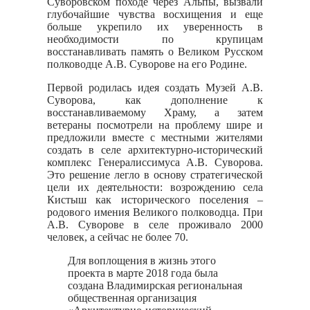
Суворовском походе через Альпы, вызвали
глубочайшие чувства восхищения и еще
больше укрепило их уверенность в
необходимости по крупицам
восстанавливать память о Великом Русском
полководце А.В. Суворове на его Родине.
Первой родилась идея создать Музей А.В.
Суворова, как дополнение к
восстанавливаемому Храму, а затем
ветераны посмотрели на проблему шире и
предложили вместе с местными жителями
создать в селе архитектурно-исторический
комплекс Генералиссимуса А.В. Суворова.
Это решение легло в основу стратегической
цели их деятельности: возрождению села
Кистыш как исторического поселения –
родового имения Великого полководца. При
А.В. Суворове в селе проживало 2000
человек, а сейчас не более 70.
Для воплощения в жизнь этого
проекта в марте 2018 года была
создана Владимирская региональная
общественная организация