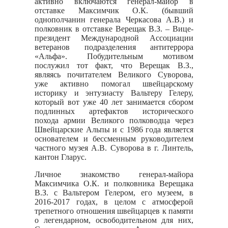
активно включаются генерал-майор в
отставке Максимчик О.К. (бывший
однополчанин генерала Черкасова А.В.) и
полковник в отставке Верещак В.З. – Вице-
президент Международной Ассоциации
ветеранов подразделения антитеррора
«Альфа». Побудительным мотивом
послужил тот факт, что Верещак В.З.,
являясь почитателем Великого Суворова,
уже активно помогал швейцарскому
историку и энтузиасту Вальтеру Гелеру,
который вот уже 40 лет занимается сбором
подлинных артефактов исторического
похода армии Великого полководца через
Швейцарские Альпы и с 1986 года является
основателем и бессменным руководителем
частного музея А.В. Суворова в г. Линтель,
кантон Гларус.
Личное знакомство генерал-майора
Максимчика О.К. и полковника Верещака
В.З. с Вальтером Гелером, его музеем, в
2016-2017 годах,
в целом с атмосферой
трепетного отношения швейцарцев к памяти
о легендарном, освободительном для них,