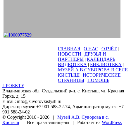
ГЛАВНАЯ
|
О НАС
|
ОТЧЁТ
|
НОВОСТИ
|
ДРУЗЬЯ И
ПАРТНЁРЫ
|
КАЛЕНДАРЬ
|
ВИДЕОТЕКА
|
БИБЛИОТЕКА
|
МУЗЕЙ А.В.СУВОРОВА В СЕЛЕ
КИСТЫШ
|
ИСТОРИЧЕСКИЕ
СТРАНИЦЫ
|
ПОМОЩЬ
ПРОЕКТУ
Владимирская обл, Суздальский р-н, с. Кистыш, ул. Красная
Горка, д. 15
E-mail: info@suvorovkistysh.ru
Директор музея: +7 901 588-22-74, Администратор музея: +7
901 588-24-02
© Copyright 2016 -
2026 |
Музей А.В. Суворова в с.
Кистыш
| Все права защищены | Работает на
WordPress
Vk
Google+
Facebook
Email