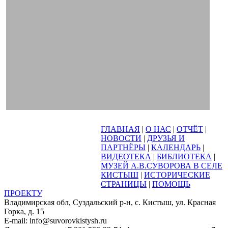
ГЛАВНАЯ
|
О НАС
|
ОТЧЁТ
|
НОВОСТИ
|
ДРУЗЬЯ И
ПАРТНЁРЫ
|
КАЛЕНДАРЬ
|
ВИДЕОТЕКА
|
БИБЛИОТЕКА
|
МУЗЕЙ А.В.СУВОРОВА В СЕЛЕ
КИСТЫШ
|
ИСТОРИЧЕСКИЕ
СТРАНИЦЫ
|
ПОМОЩЬ
ПРОЕКТУ
Владимирская обл, Суздальский р-н, с. Кистыш, ул. Красная
Горка, д. 15
E-mail: info@suvorovkistysh.ru