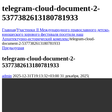
telegram-cloud-document-2-
5377382613180781933
Главная
/
Участники II Международного православного детско-
юношеского хорового фестиваля посетили наш
Архитектурно-исторический комплекс
/
telegram-cloud-
document-2-5377382613180781933
Предыдущая
telegram-cloud-document-2-
5377382613180781933
admin
2025-12-31T19:13:32+03:00
31 декабря, 2025
|