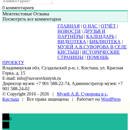
0
комментариев
Межтекстовые Отзывы
Посмотреть все комментарии
ГЛАВНАЯ
|
О НАС
|
ОТЧЁТ
|
НОВОСТИ
|
ДРУЗЬЯ И
ПАРТНЁРЫ
|
КАЛЕНДАРЬ
|
ВИДЕОТЕКА
|
БИБЛИОТЕКА
|
МУЗЕЙ А.В.СУВОРОВА В СЕЛЕ
КИСТЫШ
|
ИСТОРИЧЕСКИЕ
СТРАНИЦЫ
|
ПОМОЩЬ
ПРОЕКТУ
Владимирская обл, Суздальский р-н, с. Кистыш, ул. Красная
Горка, д. 15
E-mail: info@suvorovkistysh.ru
Директор музея: +7 901 588-22-74, Администратор музея: +7
901 588-24-02
© Copyright 2016 -
2026 |
Музей А.В. Суворова в с.
Кистыш
| Все права защищены | Работает на
WordPress
Vk
Google+
Facebook
Email
0