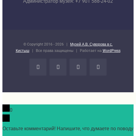
Администратор музея: +7 901 588-24-02
© Copyright 2016 -
2026 |
Музей А.В. Суворова в с.
Кистыш
| Все права защищены | Работает на
WordPress
Vk
Google+
Facebook
Email
0
Оставьте комментарий! Напишите, что думаете по поводу