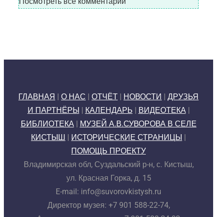
Посмотреть все комментарии
ГЛАВНАЯ
|
О НАС
|
ОТЧЁТ
|
НОВОСТИ
|
ДРУЗЬЯ
И ПАРТНЁРЫ
|
КАЛЕНДАРЬ
|
ВИДЕОТЕКА
|
БИБЛИОТЕКА
|
МУЗЕЙ А.В.СУВОРОВА В СЕЛЕ
КИСТЫШ
|
ИСТОРИЧЕСКИЕ СТРАНИЦЫ
|
ПОМОЩЬ ПРОЕКТУ
Владимирская обл, Суздальский р-н, с. Кистыш,
ул. Красная Горка, д. 15
E-mail: info@suvorovkistysh.ru
Директор музея: +7 901 588-22-74,