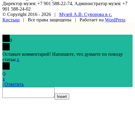
Директор музея: +7 901 588-22-74, Администратор музея: +7
901 588-24-02
© Copyright 2016 -
2026 |
Музей А.В. Суворова в с.
Кистыш
| Все права защищены | Работает на
WordPress
Vk
Google+
Facebook
Email
0
Оставьте комментарий! Напишите, что думаете по поводу
статьи.
x
(
)
x
|
Ответить
Insert