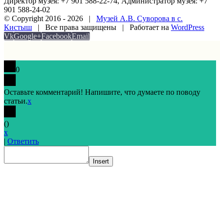
Директор музея: +7 901 588-22-74, Администратор музея: +7
901 588-24-02
© Copyright 2016 -
2026 |
Музей А.В. Суворова в с.
Кистыш
| Все права защищены | Работает на
WordPress
Vk
Google+
Facebook
Email
0
Оставьте комментарий! Напишите, что думаете по поводу
статьи.
x
(
)
x
|
Ответить
Insert