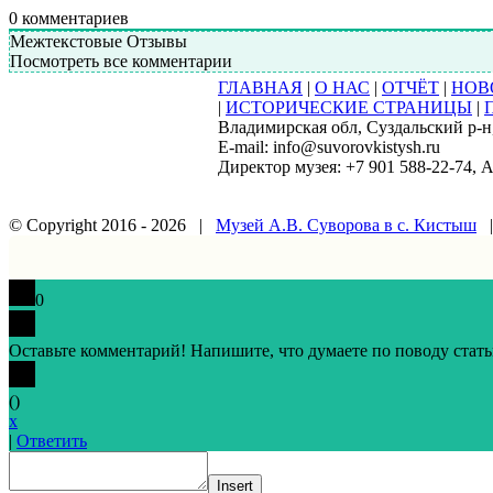
0
комментариев
Межтекстовые Отзывы
Посмотреть все комментарии
ГЛАВНАЯ
|
О НАС
|
ОТЧЁТ
|
НОВ
|
ИСТОРИЧЕСКИЕ СТРАНИЦЫ
|
Владимирская обл, Суздальский р-н, 
E-mail: info@suvorovkistysh.ru
Директор музея: +7 901 588-22-74, 
© Copyright 2016 -
2026 |
Музей А.В. Суворова в с. Кистыш
|
Vk
Google+
Facebook
Email
0
Оставьте комментарий! Напишите, что думаете по поводу стать
(
)
x
|
Ответить
Insert