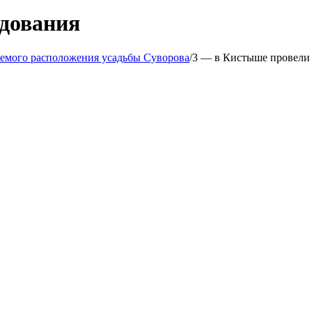
едования
аемого расположения усадьбы Суворова
/
3 — в Кистыше провели