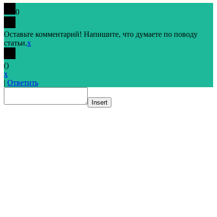
0
Оставьте комментарий! Напишите, что думаете по поводу
статьи.
x
(
)
x
|
Ответить
Insert