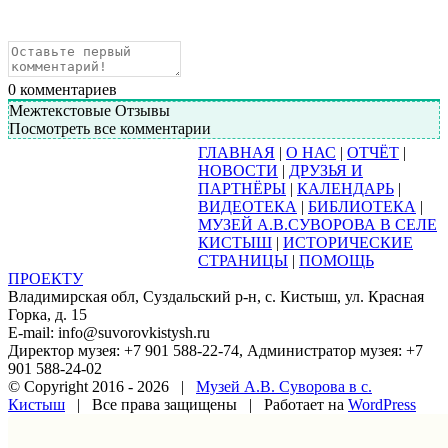
0
комментариев
Межтекстовые Отзывы
Посмотреть все комментарии
ГЛАВНАЯ
|
О НАС
|
ОТЧЁТ
|
НОВОСТИ
|
ДРУЗЬЯ И
ПАРТНЁРЫ
|
КАЛЕНДАРЬ
|
ВИДЕОТЕКА
|
БИБЛИОТЕКА
|
МУЗЕЙ А.В.СУВОРОВА В СЕЛЕ
КИСТЫШ
|
ИСТОРИЧЕСКИЕ
СТРАНИЦЫ
|
ПОМОЩЬ
ПРОЕКТУ
Владимирская обл, Суздальский р-н, с. Кистыш, ул. Красная
Горка, д. 15
E-mail: info@suvorovkistysh.ru
Директор музея: +7 901 588-22-74, Администратор музея: +7
901 588-24-02
© Copyright 2016 -
2026 |
Музей А.В. Суворова в с.
Кистыш
| Все права защищены | Работает на
WordPress
Vk
Google+
Facebook
Email