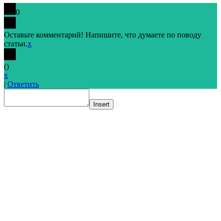
0
Оставьте комментарий! Напишите, что думаете по поводу
статьи.
x
(
)
x
|
Ответить
Insert