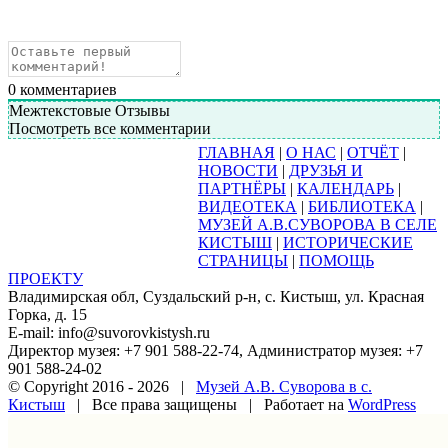
0
комментариев
Межтекстовые Отзывы
Посмотреть все комментарии
ГЛАВНАЯ
|
О НАС
|
ОТЧЁТ
|
НОВОСТИ
|
ДРУЗЬЯ И
ПАРТНЁРЫ
|
КАЛЕНДАРЬ
|
ВИДЕОТЕКА
|
БИБЛИОТЕКА
|
МУЗЕЙ А.В.СУВОРОВА В СЕЛЕ
КИСТЫШ
|
ИСТОРИЧЕСКИЕ
СТРАНИЦЫ
|
ПОМОЩЬ
ПРОЕКТУ
Владимирская обл, Суздальский р-н, с. Кистыш, ул. Красная
Горка, д. 15
E-mail: info@suvorovkistysh.ru
Директор музея: +7 901 588-22-74, Администратор музея: +7
901 588-24-02
© Copyright 2016 -
2026 |
Музей А.В. Суворова в с.
Кистыш
| Все права защищены | Работает на
WordPress
Vk
Google+
Facebook
Email