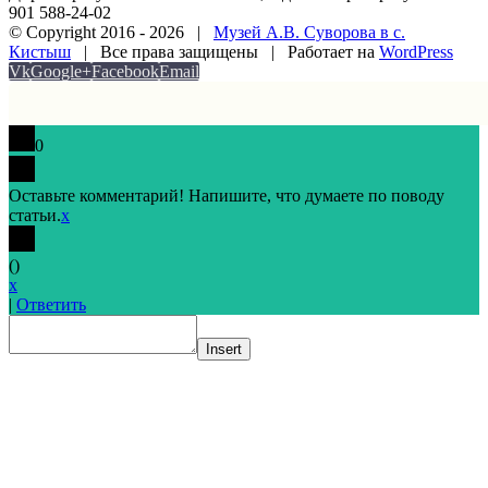
901 588-24-02
© Copyright 2016 -
2026 |
Музей А.В. Суворова в с.
Кистыш
| Все права защищены | Работает на
WordPress
Vk
Google+
Facebook
Email
0
Оставьте комментарий! Напишите, что думаете по поводу
статьи.
x
(
)
x
|
Ответить
Insert