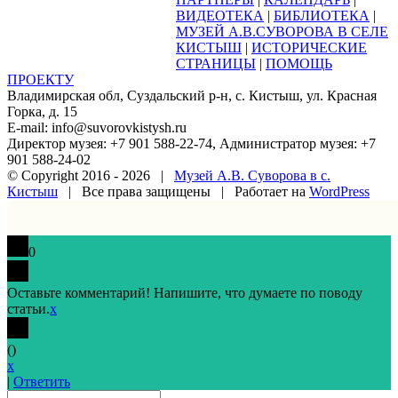
ВИДЕОТЕКА
|
БИБЛИОТЕКА
|
МУЗЕЙ А.В.СУВОРОВА В СЕЛЕ
КИСТЫШ
|
ИСТОРИЧЕСКИЕ
СТРАНИЦЫ
|
ПОМОЩЬ
ПРОЕКТУ
Владимирская обл, Суздальский р-н, с. Кистыш, ул. Красная
Горка, д. 15
E-mail: info@suvorovkistysh.ru
Директор музея: +7 901 588-22-74, Администратор музея: +7
901 588-24-02
© Copyright 2016 -
2026 |
Музей А.В. Суворова в с.
Кистыш
| Все права защищены | Работает на
WordPress
Vk
Google+
Facebook
Email
0
Оставьте комментарий! Напишите, что думаете по поводу
статьи.
x
(
)
x
|
Ответить