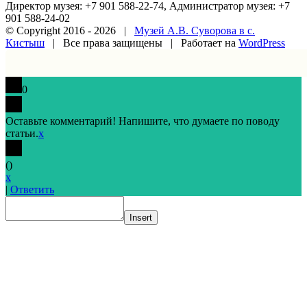
Директор музея: +7 901 588-22-74, Администратор музея: +7
901 588-24-02
© Copyright 2016 -
2026 |
Музей А.В. Суворова в с.
Кистыш
| Все права защищены | Работает на
WordPress
Vk
Google+
Facebook
Email
0
Оставьте комментарий! Напишите, что думаете по поводу
статьи.
x
(
)
x
|
Ответить
Insert