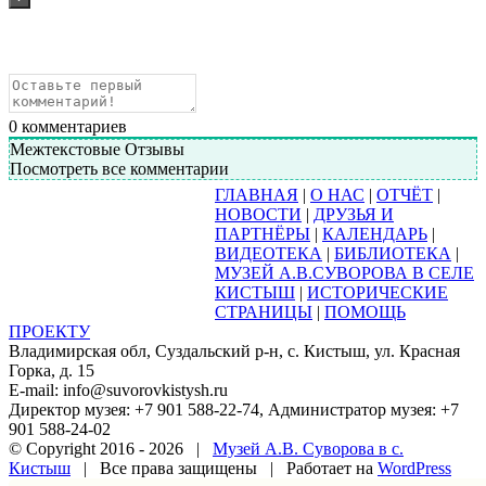
0
комментариев
Межтекстовые Отзывы
Посмотреть все комментарии
ГЛАВНАЯ
|
О НАС
|
ОТЧЁТ
|
НОВОСТИ
|
ДРУЗЬЯ И
ПАРТНЁРЫ
|
КАЛЕНДАРЬ
|
ВИДЕОТЕКА
|
БИБЛИОТЕКА
|
МУЗЕЙ А.В.СУВОРОВА В СЕЛЕ
КИСТЫШ
|
ИСТОРИЧЕСКИЕ
СТРАНИЦЫ
|
ПОМОЩЬ
ПРОЕКТУ
Владимирская обл, Суздальский р-н, с. Кистыш, ул. Красная
Горка, д. 15
E-mail: info@suvorovkistysh.ru
Директор музея: +7 901 588-22-74, Администратор музея: +7
901 588-24-02
© Copyright 2016 -
2026 |
Музей А.В. Суворова в с.
Кистыш
| Все права защищены | Работает на
WordPress