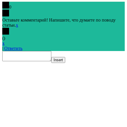
0
Оставьте комментарий! Напишите, что думаете по поводу
статьи.
x
(
)
x
|
Ответить
Insert