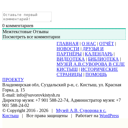
0
комментариев
Межтекстовые Отзывы
Посмотреть все комментарии
ГЛАВНАЯ
|
О НАС
|
ОТЧЁТ
|
НОВОСТИ
|
ДРУЗЬЯ И
ПАРТНЁРЫ
|
КАЛЕНДАРЬ
|
ВИДЕОТЕКА
|
БИБЛИОТЕКА
|
МУЗЕЙ А.В.СУВОРОВА В СЕЛЕ
КИСТЫШ
|
ИСТОРИЧЕСКИЕ
СТРАНИЦЫ
|
ПОМОЩЬ
ПРОЕКТУ
Владимирская обл, Суздальский р-н, с. Кистыш, ул. Красная
Горка, д. 15
E-mail: info@suvorovkistysh.ru
Директор музея: +7 901 588-22-74, Администратор музея: +7
901 588-24-02
© Copyright 2016 -
2026 |
Музей А.В. Суворова в с.
Кистыш
| Все права защищены | Работает на
WordPress
Vk
Google+
Facebook
Email