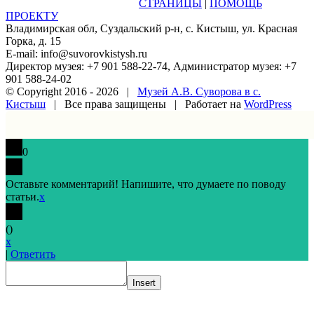
СТРАНИЦЫ
|
ПОМОЩЬ
ПРОЕКТУ
Владимирская обл, Суздальский р-н, с. Кистыш, ул. Красная
Горка, д. 15
E-mail: info@suvorovkistysh.ru
Директор музея: +7 901 588-22-74, Администратор музея: +7
901 588-24-02
© Copyright 2016 -
2026 |
Музей А.В. Суворова в с.
Кистыш
| Все права защищены | Работает на
WordPress
Vk
Google+
Facebook
Email
0
Оставьте комментарий! Напишите, что думаете по поводу
статьи.
x
(
)
x
|
Ответить
Insert