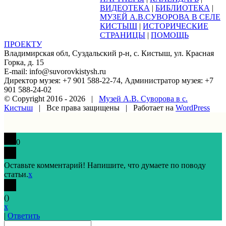
ВИДЕОТЕКА
|
БИБЛИОТЕКА
|
МУЗЕЙ А.В.СУВОРОВА В СЕЛЕ
КИСТЫШ
|
ИСТОРИЧЕСКИЕ
СТРАНИЦЫ
|
ПОМОЩЬ
ПРОЕКТУ
Владимирская обл, Суздальский р-н, с. Кистыш, ул. Красная
Горка, д. 15
E-mail: info@suvorovkistysh.ru
Директор музея: +7 901 588-22-74, Администратор музея: +7
901 588-24-02
© Copyright 2016 -
2026 |
Музей А.В. Суворова в с.
Кистыш
| Все права защищены | Работает на
WordPress
Vk
Google+
Facebook
Email
0
Оставьте комментарий! Напишите, что думаете по поводу
статьи.
x
(
)
x
|
Ответить