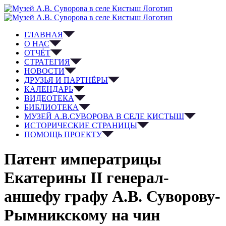
ГЛАВНАЯ
О НАС
ОТЧЁТ
СТРАТЕГИЯ
НОВОСТИ
ДРУЗЬЯ И ПАРТНЁРЫ
КАЛЕНДАРЬ
ВИДЕОТЕКА
БИБЛИОТЕКА
МУЗЕЙ А.В.СУВОРОВА В СЕЛЕ КИСТЫШ
ИСТОРИЧЕСКИЕ СТРАНИЦЫ
ПОМОЩЬ ПРОЕКТУ
Патент императрицы
Екатерины II генерал-
аншефу графу А.В. Суворову-
Рымникскому на чин