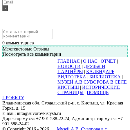
0
комментариев
Межтекстовые Отзывы
Посмотреть все комментарии
ГЛАВНАЯ
|
О НАС
|
ОТЧЁТ
|
НОВОСТИ
|
ДРУЗЬЯ И
ПАРТНЁРЫ
|
КАЛЕНДАРЬ
|
ВИДЕОТЕКА
|
БИБЛИОТЕКА
|
МУЗЕЙ А.В.СУВОРОВА В СЕЛЕ
КИСТЫШ
|
ИСТОРИЧЕСКИЕ
СТРАНИЦЫ
|
ПОМОЩЬ
ПРОЕКТУ
Владимирская обл, Суздальский р-н, с. Кистыш, ул. Красная
Горка, д. 15
E-mail: info@suvorovkistysh.ru
Директор музея: +7 901 588-22-74, Администратор музея: +7
901 588-24-02
© Copyright 2016 -
2026 |
Музей А.В. Суворова в с.