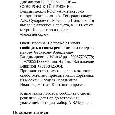
Для членов РОО «ОМОФОР —
СУВОРОВСКИЙ ПРИЗЫВ»,
Владимирской РОО «Архитектурно —
исторический комплекс Генералиссимус
А.В. Суворов» из Москвы и Подмосковья
выезд на автобусе 1 августа, в 10.00 от ст.
метро Новокосино и ночлег в
«Георгиевском».
Очень просим!
Не позже 21 июня
сообщить о своем решении
или генерал-
майору Черкасову Александру
Владимировичу WhatsApp +79067703778;
т. +79055433330; или Наталье Васильевне
Викиной +79168425904.
Приглашаются и имеющие возможность
самостоятельно приехать наши соратники
из Москвы, Суздаля, Владимира,
Иваново, жители Кистыши и др.сел.
К ним также просьба, сообщить о своем
решении. Даст Бог, до встречи! С
уважением, генерал-майор А.В.Черкасов
Похожие записи