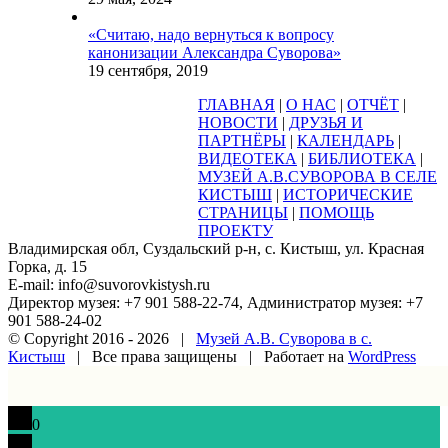
«Считаю, надо вернуться к вопросу
канонизации Александра Суворова»
19 сентября, 2019
ГЛАВНАЯ
|
О НАС
|
ОТЧЁТ
|
НОВОСТИ
|
ДРУЗЬЯ И
ПАРТНЁРЫ
|
КАЛЕНДАРЬ
|
ВИДЕОТЕКА
|
БИБЛИОТЕКА
|
МУЗЕЙ А.В.СУВОРОВА В СЕЛЕ
КИСТЫШ
|
ИСТОРИЧЕСКИЕ
СТРАНИЦЫ
|
ПОМОЩЬ
ПРОЕКТУ
Владимирская обл, Суздальский р-н, с. Кистыш, ул. Красная
Горка, д. 15
E-mail: info@suvorovkistysh.ru
Директор музея: +7 901 588-22-74, Администратор музея: +7
901 588-24-02
© Copyright 2016 -
2026 |
Музей А.В. Суворова в с.
Кистыш
| Все права защищены | Работает на
WordPress
Vk
Google+
Facebook
Email
0