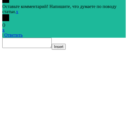
Оставьте комментарий! Напишите, что думаете по поводу
статьи.
x
(
)
x
|
Ответить
Insert