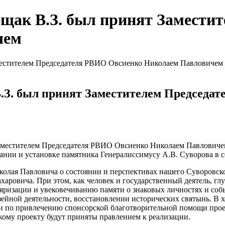
ещак В.З. был принят Замести
чем
местителем Председателя РВИО Овсиенко Николаем Павловичем
.З. был принят Заместителем Председа
аместителем Председателя РВИО Овсиенко Николаем Павловичем
ании и установке памятника Генералиссимусу А.В. Суворова в 
колая Павловича о состоянии и перспективах нашего Суворовск
харовича. При этом, как человек и государственный деятель, 
яризации и увековечиванию памяти о знаковых личностях и со
ейной деятельности, восстановлении исторических святынь. В 
и по привлечению спонсорской благотворительной помощи прое
ому проекту будут приняты правлением к реализации.