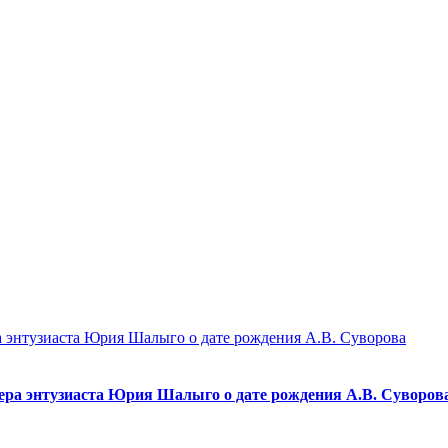
а энтузиаста Юрия Шалыго о дате рождения А.В. Суворова
ера энтузиаста Юрия Шалыго о дате рождения А.В. Суворов