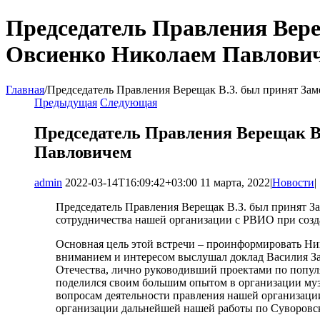
Председатель Правления Вер
Овсиенко Николаем Павлови
Главная
/
Председатель Правления Верещак В.З. был принят За
Предыдущая
Следующая
Председатель Правления Верещак В
Павловичем
admin
2022-03-14T16:09:42+03:00
11 марта, 2022
|
Новости
|
Председатель Правления Верещак В.З. был принят З
сотрудничества нашей организации с РВИО при созд
Основная цель этой встречи – проинформировать Ни
вниманием и интересом выслушал доклад Василия За
Отечества, лично руководивший проектами по попул
поделился своим большим опытом в организации муз
вопросам деятельности правления нашей организаци
организации дальнейшей нашей работы по Суворовск