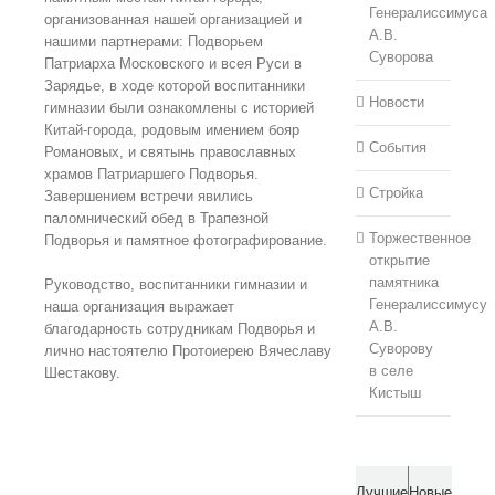
Генералиссимуса
организованная нашей организацией и
А.В.
нашими партнерами:
Подворьем
Суворова
Патриарха Московского и всея Руси в
Зарядье, в ходе которой воспитанники
Новости
гимназии были ознакомлены с историей
Китай-города, родовым имением бояр
События
Романовых, и святынь православных
храмов Патриаршего Подворья.
Стройка
Завершением встречи явились
паломнический обед в Трапезной
Торжественное
Подворья и памятное фотографирование.
открытие
памятника
Руководство, воспитанники гимназии и
Генералиссимусу
наша организация выражает
А.В.
благодарность сотрудникам Подворья и
Суворову
лично настоятелю Протоиерею Вячеславу
в селе
Шестакову.
Кистыш
Лучшие
Новые