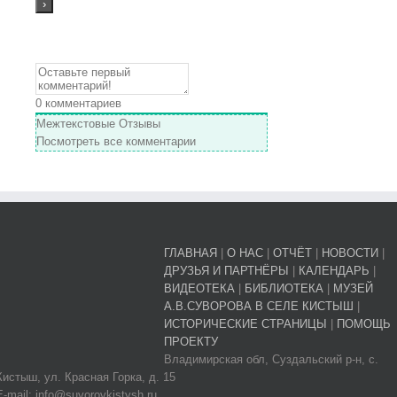
0
комментариев
Межтекстовые Отзывы
Посмотреть все комментарии
ГЛАВНАЯ
|
О НАС
|
ОТЧЁТ
|
НОВОСТИ
|
ДРУЗЬЯ И ПАРТНЁРЫ
|
КАЛЕНДАРЬ
|
ВИДЕОТЕКА
|
БИБЛИОТЕКА
|
МУЗЕЙ
А.В.СУВОРОВА В СЕЛЕ КИСТЫШ
|
ИСТОРИЧЕСКИЕ СТРАНИЦЫ
|
ПОМОЩЬ
ПРОЕКТУ
Владимирская обл, Суздальский р-н, с.
Кистыш, ул. Красная Горка, д. 15
E-mail: info@suvorovkistysh.ru