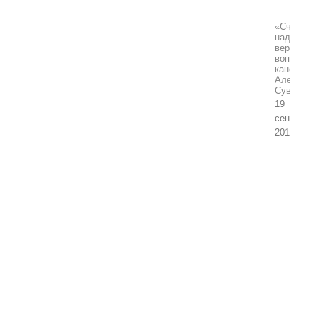
«Считаю,
надо
вернуться
вопросу
канониза
Александ
Суворова
19
сентября,
2019