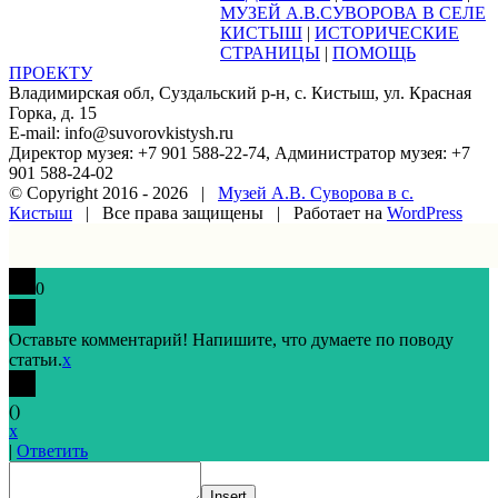
МУЗЕЙ А.В.СУВОРОВА В СЕЛЕ
КИСТЫШ
|
ИСТОРИЧЕСКИЕ
СТРАНИЦЫ
|
ПОМОЩЬ
ПРОЕКТУ
Владимирская обл, Суздальский р-н, с. Кистыш, ул. Красная
Горка, д. 15
E-mail: info@suvorovkistysh.ru
Директор музея: +7 901 588-22-74, Администратор музея: +7
901 588-24-02
© Copyright 2016 -
2026 |
Музей А.В. Суворова в с.
Кистыш
| Все права защищены | Работает на
WordPress
Vk
Google+
Facebook
Email
0
Оставьте комментарий! Напишите, что думаете по поводу
статьи.
x
(
)
x
|
Ответить
Insert